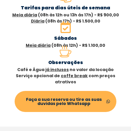
Tarifas para dias úteis de semana
Meia diária
(08h às 12h ou 13h ás 17h) - R$ 900,00
Diária
(08h às 17h) - R$ 1.500,00
Sábados
Meia diária
(08h às 12h) - R$ 1.100,00
Observações
Café e Água
já inclusos
no valor da locação
Serviço opcional de
coffe break
com preços
atrativos
Faça a sua reserva ou tire as suas
duvidas pelo Whatsapp