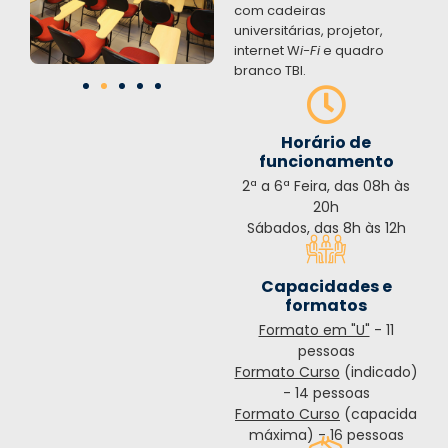
com cadeiras
universitárias, projetor,
internet W
i-Fi
e quadro
branco TBI.
Horário de
funcionamento
2ª a 6ª Feira, das 08h às
20h
Sábados, das 8h às 12h
Capacidades e
formatos
Formato em "U"
- 11
pessoas
Formato Curso
(indicado)
- 14 pessoas
Formato Curso
(capacida
máxima) - 16 pessoas