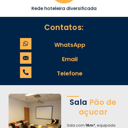
Rede hoteleira diversificada
Contatos:
WhatsApp
Email
Telefone
Sala
Pão de
açucar
Sala com
16m²
, equipada