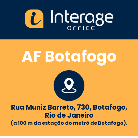
AF Botafogo
Rua Muniz Barreto, 730, Botafogo,
Rio de Janeiro
(a 100 m da estação do metrô de Botafogo).