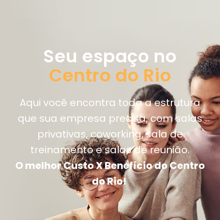
Seu espaço no
Centro do Rio
Aqui você encontra toda a estrutura
que sua empresa precisa, com salas
privativas, coworking, sala de
treinamento e salas de reunião.
O melhor Custo X Benefício do Centro
do Rio!